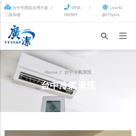
Skip to main content
台中市西區台灣大道
0918-
Line ID:
二段56號
760589
@173yiivx
Home
/
台中冷氣清洗
台中冷氣清洗