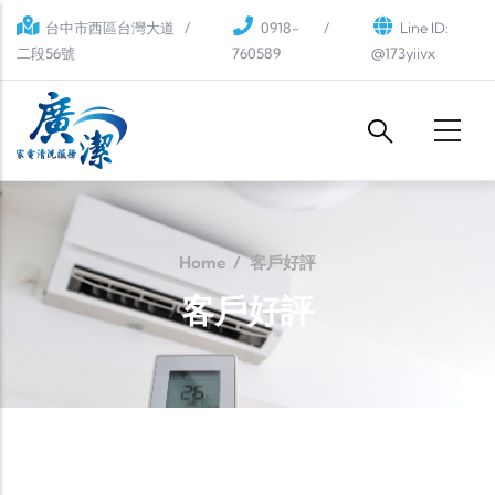
Skip to main content
台中市西區台灣大道
0918-
Line ID:
二段56號
760589
@173yiivx
Home
/
客戶好評
客戶好評